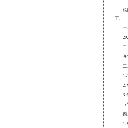
根
下。
一
20
二
各
三
1
2
3
（
四
1