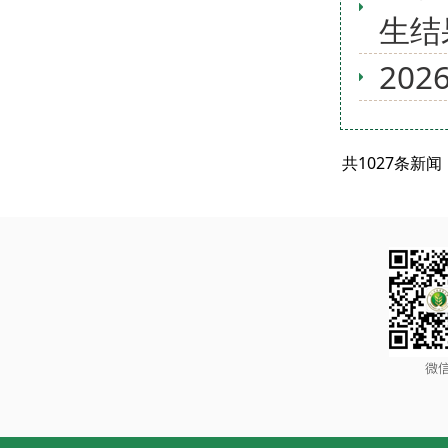
生结
20
共1027条新