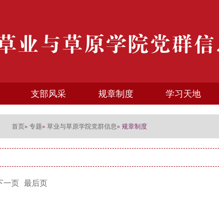
支部风采
规章制度
学习天地
首页
专题
草业与草原学院党群信息
»
»
» 规章制度
下一页
最后页