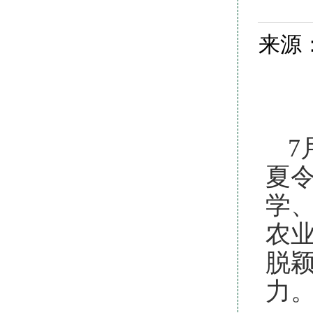
来源：
7
夏
学
农
脱
力