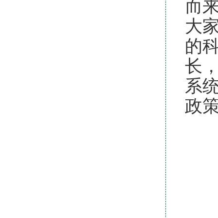
而
大
的
长
系
政