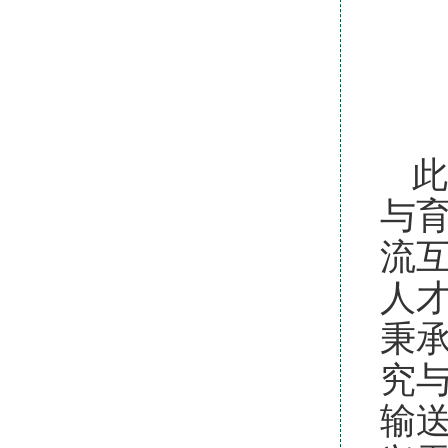
此
与
流
人
秉
究
输